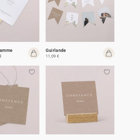
gramme
Guirlande
€
11,09 €