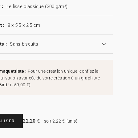
 :
Le lisse classique (300 g/m²)
t :
8 x 5,5 x 2,5 cm
ts :
Sans biscuits
maquettiste :
Pour une création unique, confiez la
alisation avancée de votre création à un graphiste
Bird !
(
+59,00 €
)
22,20 €
LISER
soit 2,22 € l'unité