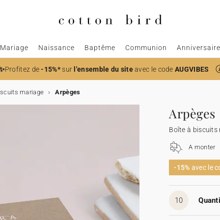
Mariage
Naissance
Baptême
Communion
Anniversair
✨
Profitez de
-15%*
sur
l'ensemble du site
avec le code
AUGVIBES
iscuits mariage
Arpèges
Arpèges
Boîte à biscuits
A monter
-15%
avec le 
10
Quanti