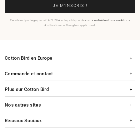
JE M'INSCRIS !
Ce site est protégé par reCAPTCHA et la politique de
confidentialité
et les
conditions
d'utilisation de Google s'appliquent.
Cotton Bird en Europe
Commande et contact
Plus sur Cotton Bird
Nos autres sites
Réseaux Sociaux