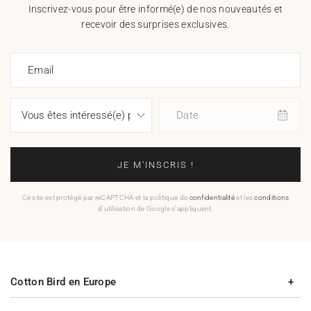
Inscrivez-vous pour être informé(e) de nos nouveautés et
recevoir des surprises exclusives.
Email
Date
JE M'INSCRIS !
Ce site est protégé par reCAPTCHA et la politique de
confidentialité
et les
conditions
d'utilisation de Google s'appliquent.
Cotton Bird en Europe