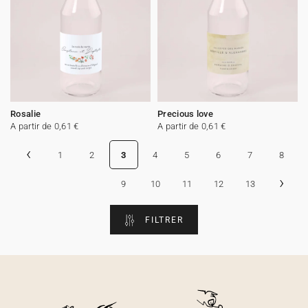
Rosalie
Precious love
A partir de 0,61 €
A partir de 0,61 €
‹
1
2
3
4
5
6
7
8
›
9
10
11
12
13
FILTRER