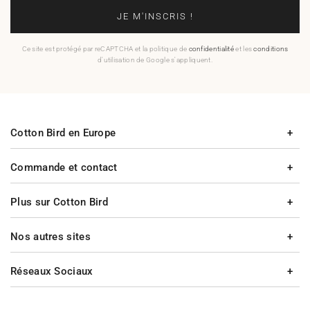
JE M'INSCRIS !
Ce site est protégé par reCAPTCHA et la politique de
confidentialité
et les
conditions
d'utilisation de Google s'appliquent.
Cotton Bird en Europe
Commande et contact
Plus sur Cotton Bird
Nos autres sites
Réseaux Sociaux