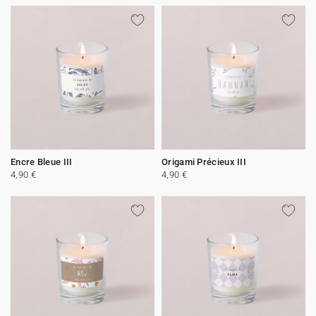
Encre Bleue III
Origami Précieux III
4,90 €
4,90 €