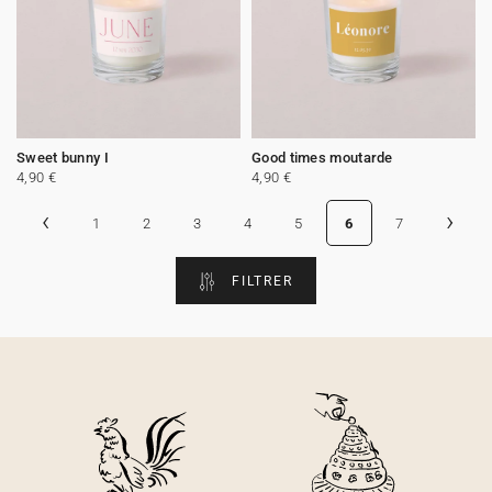
Sweet bunny I
Good times moutarde
4,90 €
4,90 €
‹
›
1
2
3
4
5
6
7
FILTRER