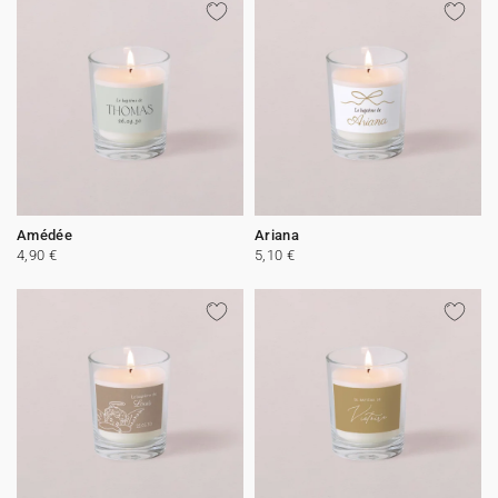
Amédée
Ariana
4,90 €
5,10 €