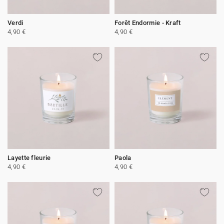
Verdi
Forêt Endormie - Kraft
4,90 €
4,90 €
Layette fleurie
Paola
4,90 €
4,90 €