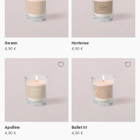
Swann
Hortense
4,90 €
4,90 €
Apolline
Ballet III
4,90 €
4,90 €