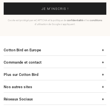
JE M'INSCRIS !
Ce site est protégé par reCAPTCHA et la politique de
confidentialité
et les
conditions
d'utilisation de Google s'appliquent.
Cotton Bird en Europe
Commande et contact
Plus sur Cotton Bird
Nos autres sites
Réseaux Sociaux