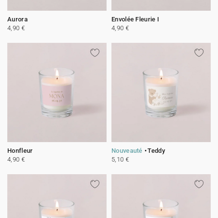
Aurora
Envolée Fleurie I
4,90 €
4,90 €
Honfleur
Nouveauté
Teddy
4,90 €
5,10 €