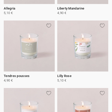
Allegria
Liberty Mandarine
5,10 €
4,90 €
Tendres pousses
Lilly Rose
4,90 €
5,10 €