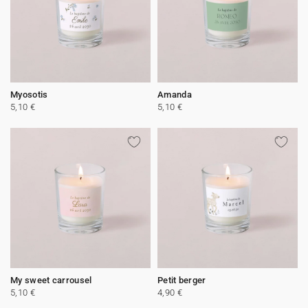
Myosotis
Amanda
5,10 €
5,10 €
My sweet carrousel
Petit berger
5,10 €
4,90 €