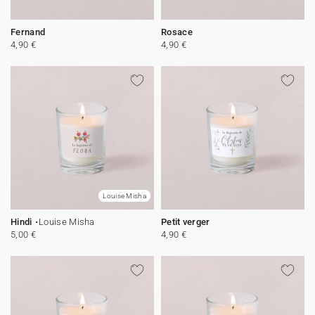
Fernand
Rosace
4,90 €
4,90 €
Louise Misha
Hindi
Louise Misha
Petit verger
5,00 €
4,90 €