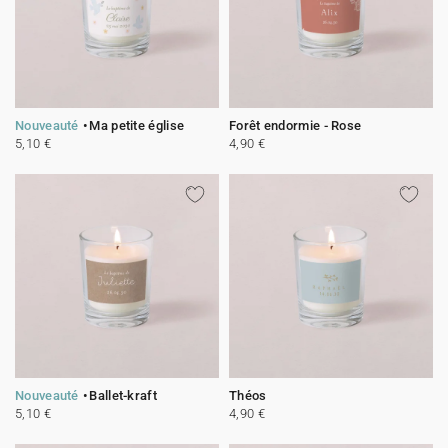
Nouveauté
Ma petite église
Forêt endormie - Rose
5,10 €
4,90 €
Nouveauté
Ballet-kraft
Théos
5,10 €
4,90 €