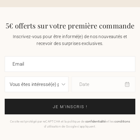
5€ offerts sur votre première commande
Inscrivez-vous pour être informé(e) de nos nouveautés et
recevoir des surprises exclusives.
Email
Date
JE M'INSCRIS !
Ce site est protégé par reCAPTCHA et la politique de
confidentialité
et les
conditions
d'utilisation de Google s'appliquent.