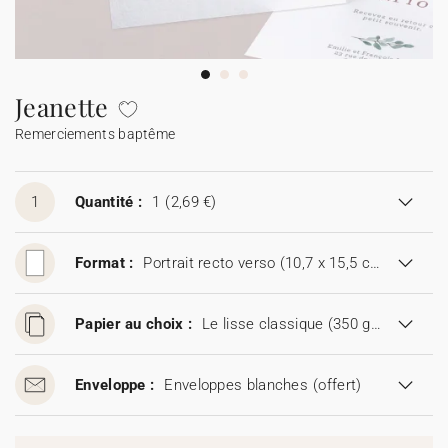
Guirlande à fanions
Étiquette feu de Bengale
Idées de textes
Collaborations
Cotton Bird x Main sauvage
Marque-page
Collaboration Cotton Bird x Bonton
Décès
Toutes les cartes de vœux
Stickers
Sticker appareil photo
Cotton Bird x Muc Muc
Idées de textes
Tous nos produits
Tous les accessoires
Jeanette
Remerciements baptême
Toutes les cartes digitales
Fêtes & Occasions
Toutes les cartes cadeau
1
Quantité :
1
(2,69 €)
Codes promo
Format :
Portrait recto verso (10,7 x 15,5 cm)
Papier au choix :
Le lisse classique (350 g/m²)
Enveloppe :
Enveloppes blanches
(offert)