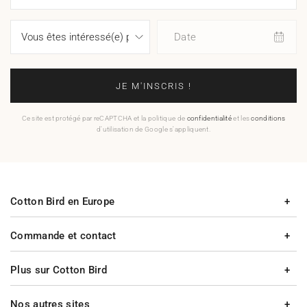
Date
JE M'INSCRIS !
Ce site est protégé par reCAPTCHA et la politique de
confidentialité
et les
conditions
d'utilisation de Google s'appliquent.
Cotton Bird en Europe
Commande et contact
Plus sur Cotton Bird
Nos autres sites