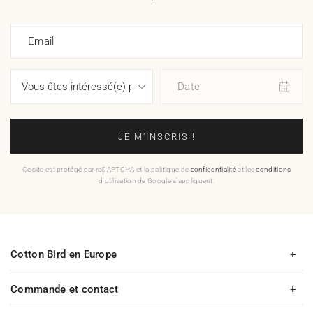
Email
Date
JE M'INSCRIS !
Ce site est protégé par reCAPTCHA et la politique de
confidentialité
et les
conditions
d'utilisation de Google s'appliquent.
Cotton Bird en Europe
Commande et contact