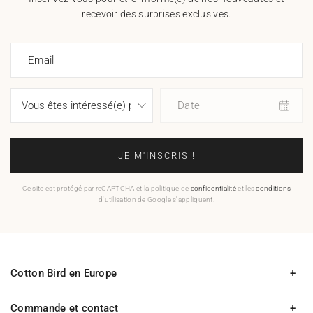
recevoir des surprises exclusives.
Email
Date
JE M'INSCRIS !
Ce site est protégé par reCAPTCHA et la politique de
confidentialité
et les
conditions
d'utilisation de Google s'appliquent.
Cotton Bird en Europe
Commande et contact