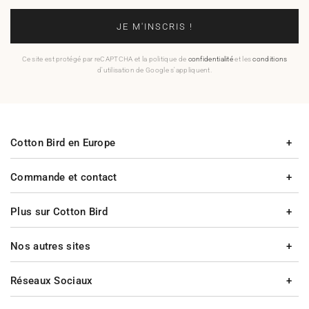
JE M'INSCRIS !
Ce site est protégé par reCAPTCHA et la politique de
confidentialité
et les
conditions
d'utilisation de Google s'appliquent.
Cotton Bird en Europe
Commande et contact
Plus sur Cotton Bird
Nos autres sites
Réseaux Sociaux