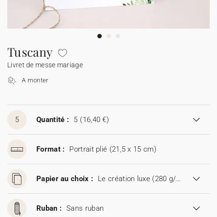
Guirlande à fanions
Étiquette feu de Bengale
Idées de textes
Collaborations
Cotton Bird x Main sauvage
Marque-page
Collaboration Cotton Bird x Bonton
Décès
Toutes les cartes de vœux
Stickers
Sticker appareil photo
Cotton Bird x Muc Muc
Idées de textes
Tous nos produits
Tous les accessoires
Tuscany
Livret de messe mariage
Toutes les cartes digitales
Fêtes & Occasions
A monter
Toutes les cartes cadeau
5
Quantité :
5
(16,40 €)
Codes promo
Format :
Portrait plié (21,5 x 15 cm)
Papier au choix :
Le création luxe (280 g/m²)
Ruban :
Sans ruban