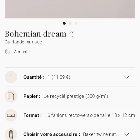
Guirlande à fanions
Étiquette feu de Bengale
Idées de textes
Collaborations
Cotton Bird x Main sauvage
Marque-page
Collaboration Cotton Bird x Bonton
Décès
Toutes les cartes de vœux
Stickers
Sticker appareil photo
Cotton Bird x Muc Muc
Idées de textes
Tous nos produits
Tous les accessoires
Bohemian dream
Guirlande mariage
Toutes les cartes digitales
Fêtes & Occasions
A monter
Toutes les cartes cadeau
1
Quantité :
1
(11,09 €)
Codes promo
Papier :
Le recyclé prestige (300 g/m²)
Format :
16 fanions recto-verso de taille 10 x 12 cm
Choisir votre accessoire :
Baker twine naturel