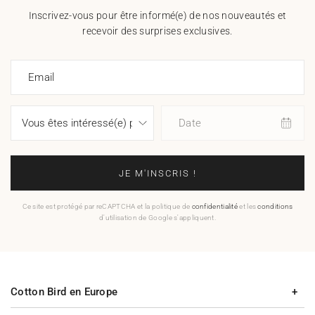
Inscrivez-vous pour être informé(e) de nos nouveautés et
recevoir des surprises exclusives.
Email
Date
JE M'INSCRIS !
Ce site est protégé par reCAPTCHA et la politique de
confidentialité
et les
conditions
d'utilisation de Google s'appliquent.
Cotton Bird en Europe