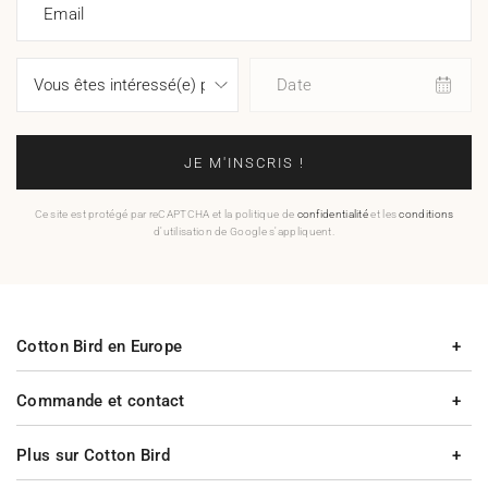
Email
Date
JE M'INSCRIS !
Ce site est protégé par reCAPTCHA et la politique de
confidentialité
et les
conditions
d'utilisation de Google s'appliquent.
Cotton Bird en Europe
Commande et contact
Plus sur Cotton Bird