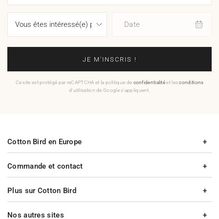
Date
JE M'INSCRIS !
Ce site est protégé par reCAPTCHA et la politique de
confidentialité
et les
conditions
d'utilisation de Google s'appliquent.
Cotton Bird en Europe
Commande et contact
Plus sur Cotton Bird
Nos autres sites