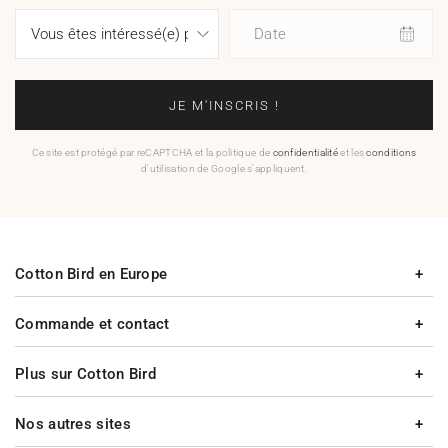
Date
JE M'INSCRIS !
Ce site est protégé par reCAPTCHA et la politique de
confidentialité
et les
conditions
d'utilisation de Google s'appliquent.
Cotton Bird en Europe
Commande et contact
Plus sur Cotton Bird
Nos autres sites