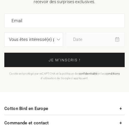
recevoir des surprises exclusives.
Email
Date
JE M'INSCRIS !
Ce site est protégé par reCAPTCHA et la politique de
confidentialité
et les
conditions
d'utilisation de Google s'appliquent.
Cotton Bird en Europe
Commande et contact