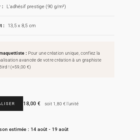
 :
L'adhésif prestige (90 g/m²)
t :
13,5 x 8,5 cm
maquettiste :
Pour une création unique, confiez la
alisation avancée de votre création à un graphiste
Bird !
(
+59,00 €
)
18,00 €
LISER
soit 1,80 € l'unité
ison estimée : 14 août - 19 août