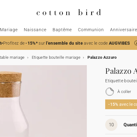
Mariage
Naissance
Baptême
Communion
Anniversair
✨
Profitez de
-15%*
sur
l'ensemble du site
avec le code
AUGVIBES
table mariage
Etiquette bouteille mariage
Palazzo Azzuro
Palazzo 
Etiquette boutei
À coller
-15%
avec le 
10
Quanti