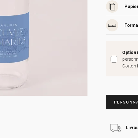
Papier
Forma
Option 
personn
Cotton 
PERSONNA
Livra