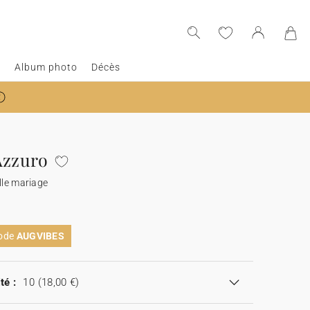
e
Album photo
Décès
Azzuro
lle mariage
code
AUGVIBES
té :
10
(18,00 €)