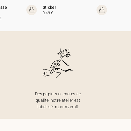
esse
Sticker
0,49 €
€
Des papiers et encres de
qualité, notre atelier est
labellisé Imprim’vert®