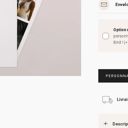
Envelo
Option 
personn
Bird !
(
+
PERSONNA
Livra
Descrip