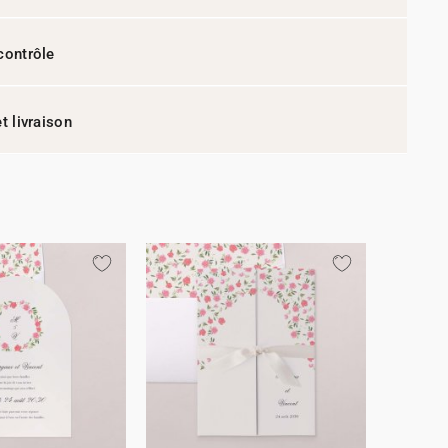
contrôle
t livraison