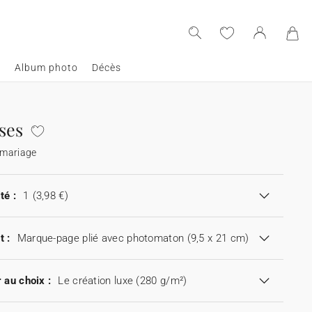
e
Album photo
Décès
ses
 mariage
té :
1
(3,98 €)
t :
Marque-page plié avec photomaton (9,5 x 21 cm)
 au choix :
Le création luxe (280 g/m²)