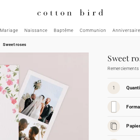
Mariage
Naissance
Baptême
Communion
Anniversair
Sweet roses
Sweet ro
Remerciements
1
Quanti
Forma
Papier