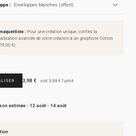
ppe :
Enveloppes blanches
(offert)
maquettiste :
Pour une création unique, confiez la
alisation avancée de votre création à un graphiste Cotton
79,00 €
)
3,98 €
LISER
soit 3,98 € l'unité
ison estimée : 12 août - 14 août
tion