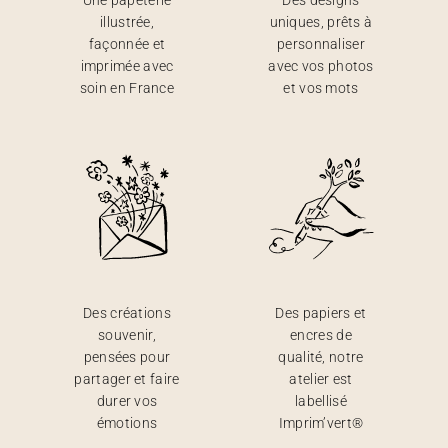
Une papeterie
Des designs
illustrée,
uniques, prêts à
façonnée et
personnaliser
imprimée avec
avec vos photos
soin en France
et vos mots
Des créations
Des papiers et
souvenir,
encres de
pensées pour
qualité, notre
partager et faire
atelier est
durer vos
labellisé
émotions
Imprim’vert®