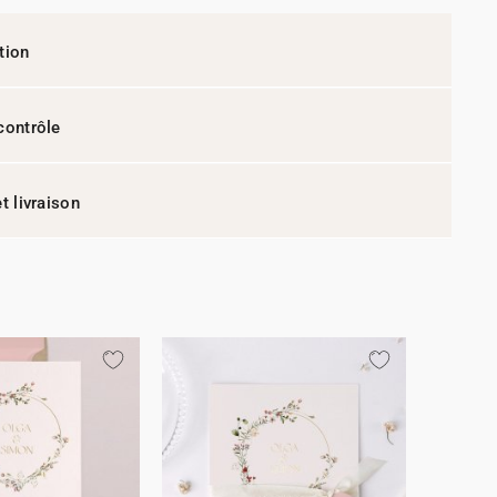
tion
contrôle
t livraison