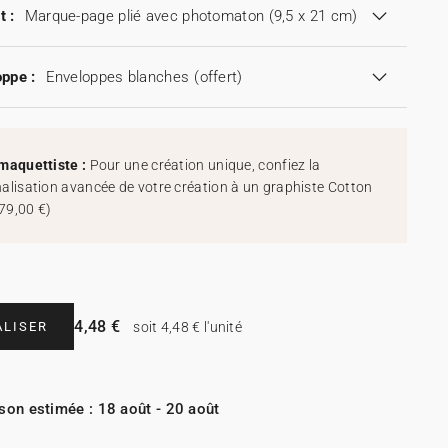
t :
Marque-page plié avec photomaton (9,5 x 21 cm)
ppe :
Enveloppes blanches
(offert)
maquettiste :
Pour une création unique, confiez la
alisation avancée de votre création à un graphiste Cotton
79,00 €
)
4,48 €
LISER
soit 4,48 € l'unité
ison estimée : 18 août - 20 août