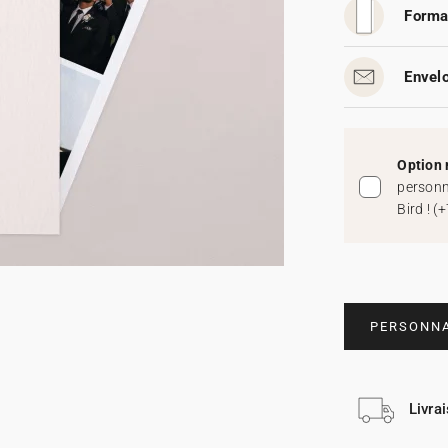
Forma
Envelo
Option 
personn
Bird !
(
+
PERSONNA
Livra