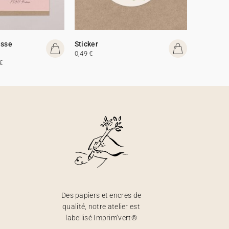
esse
Sticker
0,49 €
€
Des papiers et encres de
qualité, notre atelier est
labellisé Imprim’vert®