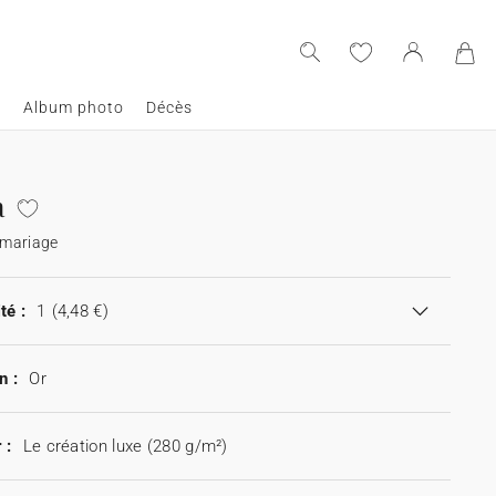
e
Album photo
Décès
a
 mariage
té :
1
(4,48 €)
n :
Or
 :
Le création luxe (280 g/m²)