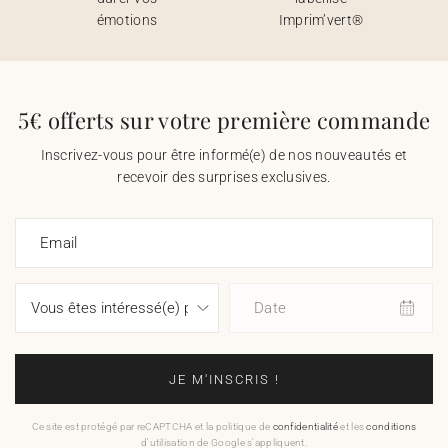
émotions
Imprim’vert®
5€ offerts sur votre première commande
Inscrivez-vous pour être informé(e) de nos nouveautés et
recevoir des surprises exclusives.
Email
Date
JE M'INSCRIS !
Ce site est protégé par reCAPTCHA et la politique de
confidentialité
et les
conditions
d'utilisation de Google s'appliquent.