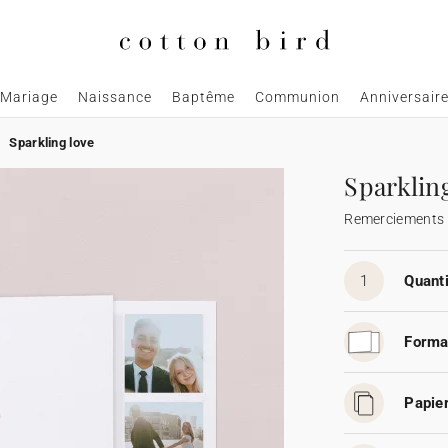
Mariage
Naissance
Baptême
Communion
Anniversair
Sparkling love
Sparklin
Remerciements
1
Quanti
Forma
Papier