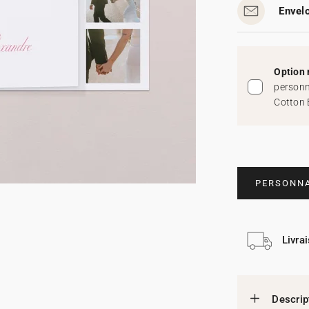
Envelo
Option 
personn
Cotton 
PERSONNA
Livra
Descrip