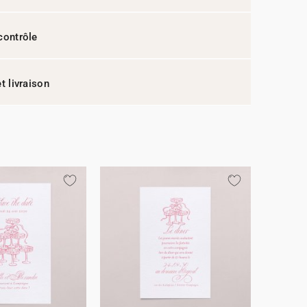
contrôle
t livraison