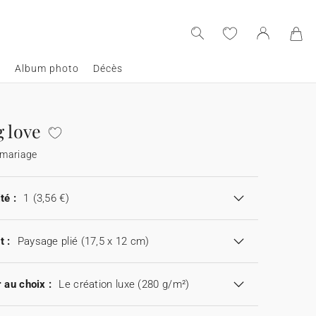
e
Album photo
Décès
g love
 mariage
té :
1
(3,56 €)
t :
Paysage plié (17,5 x 12 cm)
 au choix :
Le création luxe (280 g/m²)