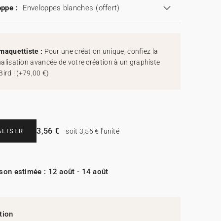
ppe :
Enveloppes blanches
(offert)
maquettiste :
Pour une création unique, confiez la
alisation avancée de votre création à un graphiste
Bird !
(
+79,00 €
)
3,56 €
LISER
soit 3,56 € l'unité
ison estimée : 12 août - 14 août
tion