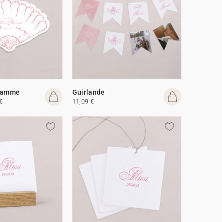
gramme
Guirlande
€
11,09 €