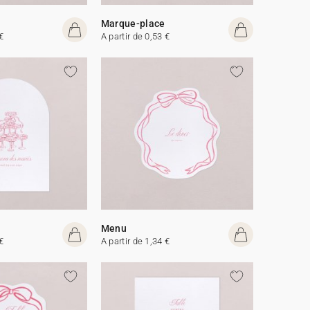
Marque-place
€
A partir de 0,53 €
Menu
€
A partir de 1,34 €