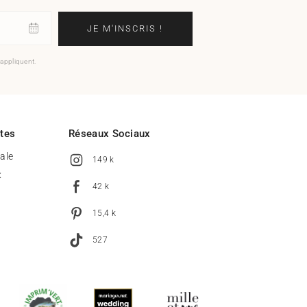
JE M'INSCRIS !
'appliquent.
ites
Réseaux Sociaux
tale
149 k
x
42 k
15,4 k
527