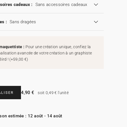
soires cadeaux :
Sans accessoires cadeaux
es :
Sans dragées
maquettiste :
Pour une création unique, confiez la
alisation avancée de votre création à un graphiste
Bird !
(
+59,00 €
)
4,90 €
LISER
soit 0,49 € l'unité
ison estimée : 12 août - 14 août