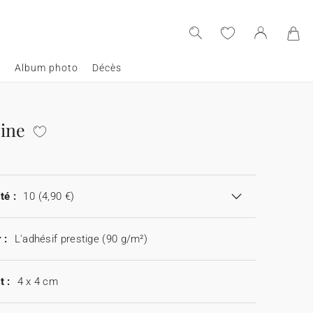
e
Album photo
Décès
ine
té :
10
(4,90 €)
 :
L'adhésif prestige (90 g/m²)
t :
4 x 4 cm