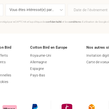
Date de l'évènement
 protégé par reCAPTCHA et la politique de
confidentialité
et les
conditions
d'utilisation de Google s
on Bird
Cotton Bird en Europe
Nos autres s
fferts
Royaume-Uni
Invitation digi
nts
Allemagne
Carte de voeu
Espagne
nnelles
Pays-Bas
ookies