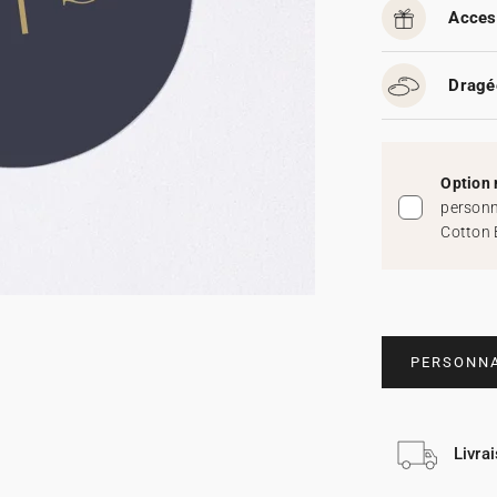
Acces
Dragé
Option 
personn
Cotton 
PERSONNA
Livra