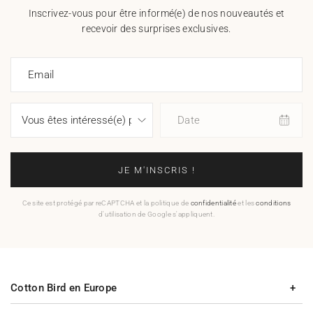
Inscrivez-vous pour être informé(e) de nos nouveautés et
recevoir des surprises exclusives.
Email
Date
JE M'INSCRIS !
Ce site est protégé par reCAPTCHA et la politique de
confidentialité
et les
conditions
d'utilisation de Google s'appliquent.
Cotton Bird en Europe