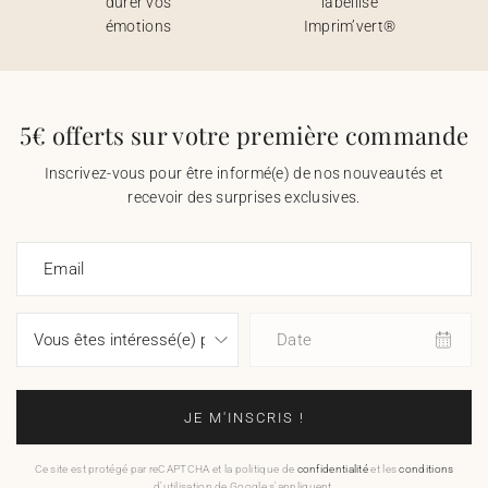
durer vos
labellisé
émotions
Imprim’vert®
5€ offerts sur votre première commande
Inscrivez-vous pour être informé(e) de nos nouveautés et
recevoir des surprises exclusives.
Email
Date
JE M'INSCRIS !
Ce site est protégé par reCAPTCHA et la politique de
confidentialité
et les
conditions
d'utilisation de Google s'appliquent.