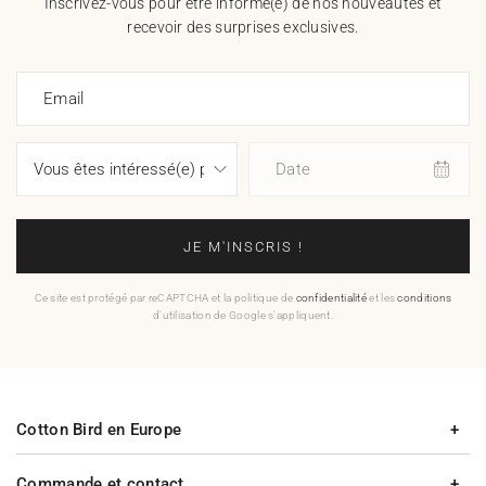
Inscrivez-vous pour être informé(e) de nos nouveautés et
recevoir des surprises exclusives.
Email
Date
JE M'INSCRIS !
Ce site est protégé par reCAPTCHA et la politique de
confidentialité
et les
conditions
d'utilisation de Google s'appliquent.
Cotton Bird en Europe
Commande et contact