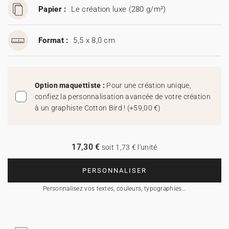
Papier :
Le création luxe (280 g/m²)
Format :
5,5 x 8,0 cm
Option maquettiste :
Pour une création unique,
confiez la personnalisation avancée de votre création
à un graphiste Cotton Bird !
(
+59,00 €
)
17,30 €
soit 1,73 € l'unité
PERSONNALISER
Personnalisez vos textes, couleurs, typographies…