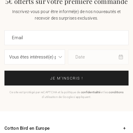
5€ offerts sur votre première commande
Inscrivez-vous pour être informé(e) de nos nouveautés et
recevoir des surprises exclusives.
Email
Date
JE M'INSCRIS !
Ce site est protégé par reCAPTCHA et la politique de
confidentialité
et les
conditions
d'utilisation de Google s'appliquent.
Cotton Bird en Europe