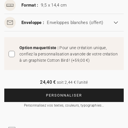
Format :
9,5 x 14,4 cm
Enveloppe :
Enveloppes blanches
(offert)
Option maquettiste :
Pour une création unique,
confiez la personnalisation avancée de votre création
à un graphiste Cotton Bird !
(
+59,00 €
)
24,40 €
soit 2,44 € l'unité
PERSONNALISER
Personnalisez vos textes, couleurs, typographies…