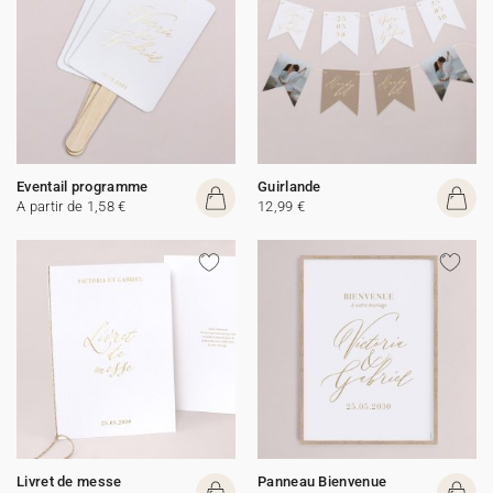
Eventail programme
Guirlande
A partir de 1,58 €
12,99 €
Livret de messe
Panneau Bienvenue