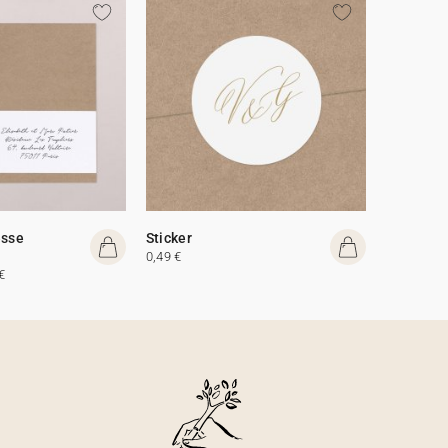
esse
Sticker
0,49 €
€