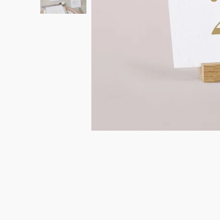
Accessoires de faire-part
Panneau mariage
Étiquette bouteille mariage
Étiquettes cadeaux
Collaborations
Cotton Bird x Gloria Monserrat
Idées animation de mariage
Album photo de naissance
Cotton Bird x MilK Magazine
Idées de textes de félicitations de grossesse
Cube surprise
Cube surprise
Stickers anniversaire
Petits cadeaux
Album photo
Tout pour les anniversaires enfant
Bougie
Fête des Grands-mères
Guirlande à fanions
Étiquette feu de Bengale
Idées de textes
Collaborations
Cotton Bird x Main sauvage
Marque-page
Collaboration Cotton Bird x Bonton
Décès
Toutes les cartes de vœux
Stickers
Sticker appareil photo
Cotton Bird x Muc Muc
Idées de textes
Tous nos produits
Tous les accessoires
Toutes les cartes digitales
Fêtes & Occasions
Toutes les cartes cadeau
Codes promo