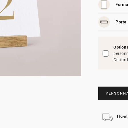
Forma
Porte-
Option 
personn
Cotton 
PERSONNA
Livra