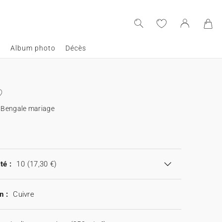
e
Album photo
Décès
e Bengale mariage
té :
10
(17,30 €)
n :
Cuivre