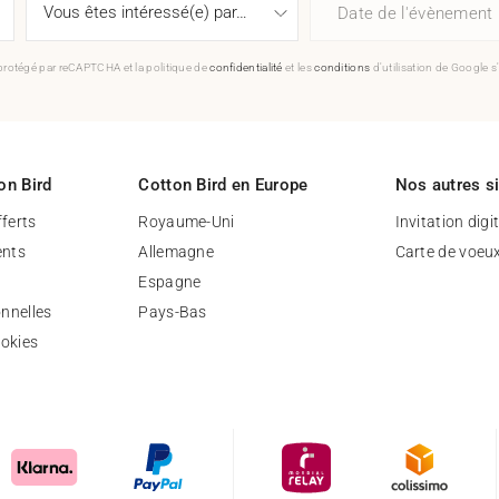
Date de l'évènement
 protégé par reCAPTCHA et la politique de
confidentialité
et les
conditions
d'utilisation de Google s
on Bird
Cotton Bird en Europe
Nos autres s
fferts
Royaume-Uni
Invitation digi
nts
Allemagne
Carte de voeu
Espagne
nnelles
Pays-Bas
ookies