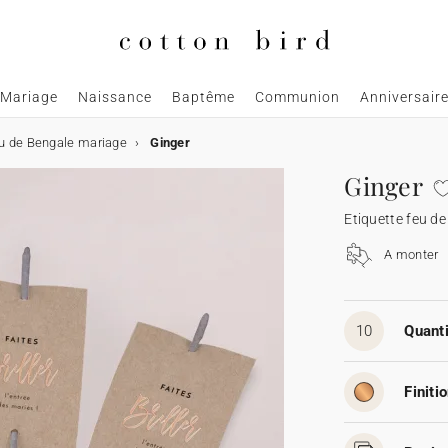
Mariage
Naissance
Baptême
Communion
Anniversair
eu de Bengale mariage
Ginger
Ginger
Etiquette feu d
A monter
10
Quanti
Finitio