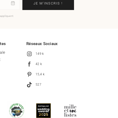
JE M'INSCRIS !
'appliquent.
ites
Réseaux Sociaux
tale
149 k
x
42 k
15,4 k
527