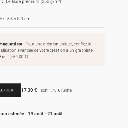
 :
Le lisse premium (350 g/m²)
t :
5,5 x 8,0 cm
maquettiste :
Pour une création unique, confiez la
alisation avancée de votre création à un graphiste
Bird !
(
+59,00 €
)
17,30 €
LISER
soit 1,73 € l'unité
ison estimée : 19 août - 21 août