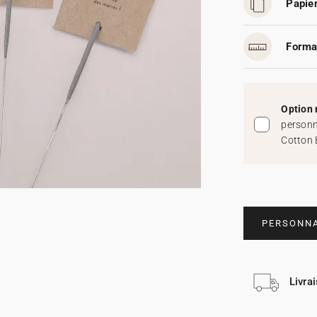
Papier
Forma
Option 
personn
Cotton 
PERSONNA
Livra