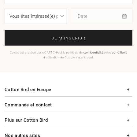
Date
JE M'INSCRIS !
Ce site est protégé par reCAPTCHA et la politique de
confidentialité
et les
conditions
d'utilisation de Google s'appliquent.
Cotton Bird en Europe
Commande et contact
Plus sur Cotton Bird
Nos autres sites