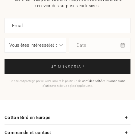
recevoir des surprises exclusives.
Email
Date
JE M'INSCRIS !
Ce site est protégé par reCAPTCHA et la politique de
confidentialité
et les
conditions
d'utilisation de Google s'appliquent.
Cotton Bird en Europe
Commande et contact