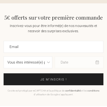
5€ offerts sur votre première commande
Inscrivez-vous pour être informé(e) de nos nouveautés et
recevoir des surprises exclusives.
Email
Date
JE M'INSCRIS !
Ce site est protégé par reCAPTCHA et la politique de
confidentialité
et les
conditions
d'utilisation de Google s'appliquent.