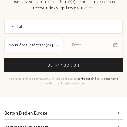
Inscrivez-vous pour être informé(e) de nos nouveautés et
recevoir des surprises exclusives.
Email
Date
JE M'INSCRIS !
Ce site est protégé par reCAPTCHA et la politique de
confidentialité
et les
conditions
d'utilisation de Google s'appliquent.
Cotton Bird en Europe