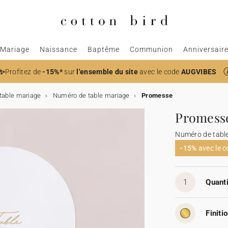
Mariage
Naissance
Baptême
Communion
Anniversair
✨
Profitez de
-15%*
sur
l'ensemble du site
avec le code
AUGVIBES
table mariage
Numéro de table mariage
Promesse
Promess
Numéro de tabl
-15%
avec le 
1
Quanti
Finitio