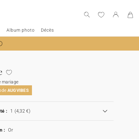
e
Album photo
Décès
e
e mariage
code
AUGVIBES
té :
1
(4,32 €)
n :
Or