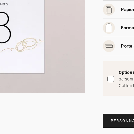
Papier
Forma
Porte-
Option 
personn
Cotton 
PERSONNA