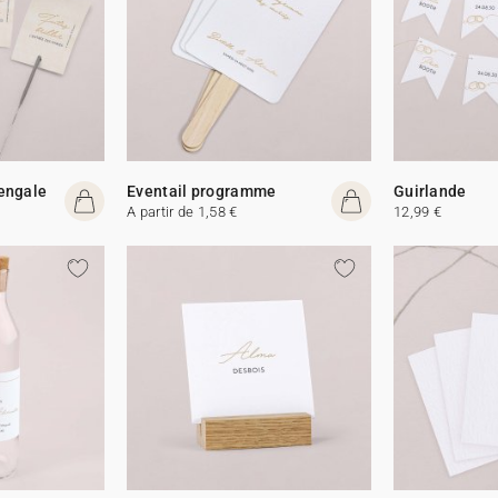
Bengale
Eventail programme
Guirlande
A partir de 1,58 €
12,99 €