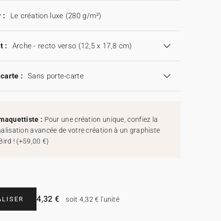
 :
Le création luxe (280 g/m²)
t :
Arche - recto verso (12,5 x 17,8 cm)
carte :
Sans porte-carte
maquettiste :
Pour une création unique, confiez la
alisation avancée de votre création à un graphiste
Bird !
(
+59,00 €
)
4,32 €
LISER
soit 4,32 € l'unité