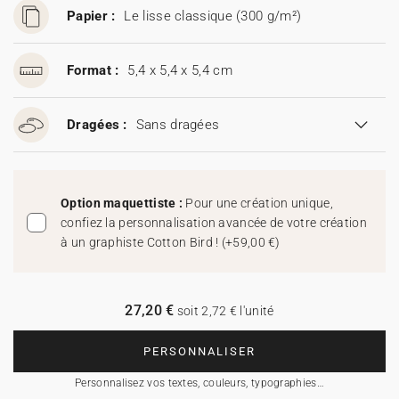
Papier :
Le lisse classique (300 g/m²)
Format :
5,4 x 5,4 x 5,4 cm
Dragées :
Sans dragées
Option maquettiste :
Pour une création unique,
confiez la personnalisation avancée de votre création
à un graphiste Cotton Bird !
(
+59,00 €
)
27,20 €
soit 2,72 € l'unité
PERSONNALISER
Personnalisez vos textes, couleurs, typographies…