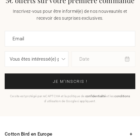
5€ offerts sur votre première commande
Inscrivez-vous pour être informé(e) de nos nouveautés et
recevoir des surprises exclusives.
Email
Date
JE M'INSCRIS !
Ce site est protégé par reCAPTCHA et la politique de
confidentialité
et les
conditions
d'utilisation de Google s'appliquent.
Cotton Bird en Europe