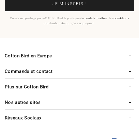
JE M'INSCRIS !
Ce site est protégé par reCAPTCHA et la politique de
confidentialité
et les
conditions
d'utilisation de Google s'appliquent.
Cotton Bird en Europe
Commande et contact
Plus sur Cotton Bird
Nos autres sites
Réseaux Sociaux