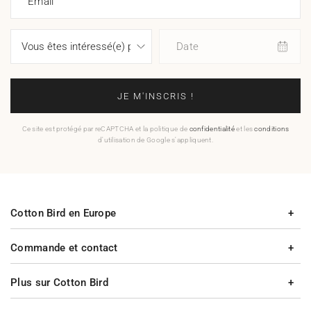
Email
Date
JE M'INSCRIS !
Ce site est protégé par reCAPTCHA et la politique de
confidentialité
et les
conditions
d'utilisation de Google s'appliquent.
Cotton Bird en Europe
Commande et contact
Plus sur Cotton Bird