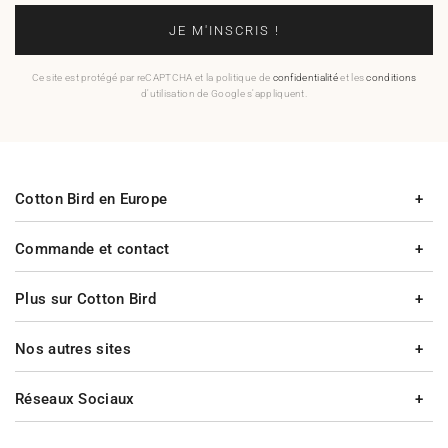
JE M'INSCRIS !
Ce site est protégé par reCAPTCHA et la politique de
confidentialité
et les
conditions
d'utilisation de Google s'appliquent.
Cotton Bird en Europe
Commande et contact
Plus sur Cotton Bird
Nos autres sites
Réseaux Sociaux