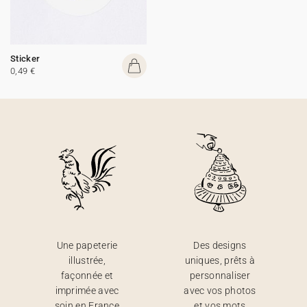
Sticker
0,49 €
Une papeterie
Des designs
illustrée,
uniques, prêts à
façonnée et
personnaliser
imprimée avec
avec vos photos
soin en France
et vos mots