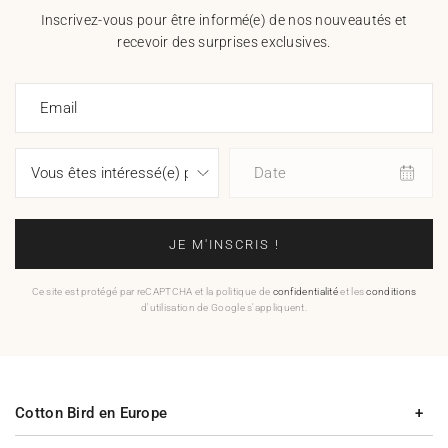
Inscrivez-vous pour être informé(e) de nos nouveautés et
recevoir des surprises exclusives.
Email
Date
JE M'INSCRIS !
Ce site est protégé par reCAPTCHA et la politique de
confidentialité
et les
conditions
d'utilisation de Google s'appliquent.
Cotton Bird en Europe