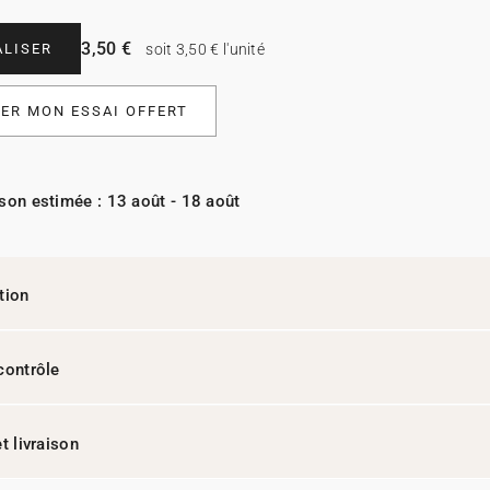
3,50 €
LISER
soit 3,50 € l'unité
R MON ESSAI OFFERT
ison estimée : 13 août - 18 août
tion
contrôle
t livraison