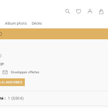
e
Album photo
Décès
age
Enveloppes offertes
code
AUGVIBES
té :
1
(3,50 €)