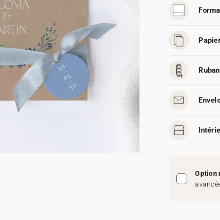
Forma
Papier
Ruban
Envelo
Intéri
Option 
avancée