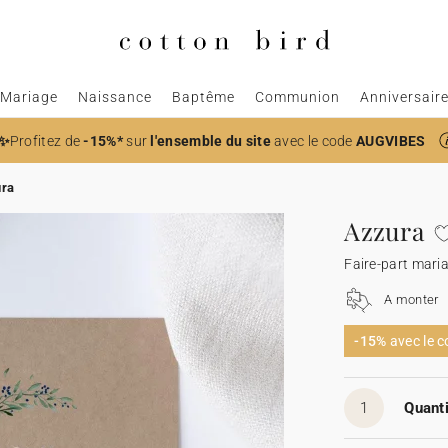
Mariage
Naissance
Baptême
Communion
Anniversair
✨
Profitez de
-15%*
sur
l'ensemble du site
avec le code
AUGVIBES
ra
Azzura
Faire-part mari
A monter
-15%
avec le 
1
Quanti