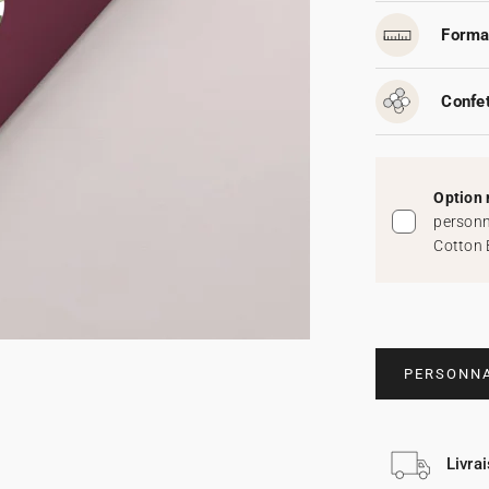
Forma
Confet
Option 
personn
Cotton 
PERSONNA
Livra