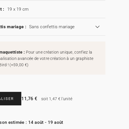
t :
19 x 19 cm
tis mariage :
Sans confettis mariage
maquettiste :
Pour une création unique, confiez la
alisation avancée de votre création à un graphiste
Bird !
(
+59,00 €
)
11,76 €
LISER
soit 1,47 € l'unité
ison estimée : 14 août - 19 août