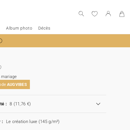
e
Album photo
Décès
s mariage
code
AUGVIBES
té :
8
(11,76 €)
 :
Le création luxe (145 g/m²)