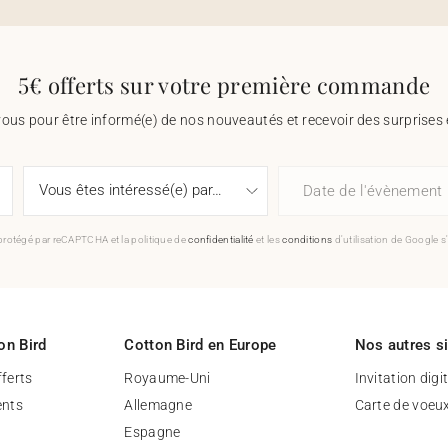
5€ offerts sur votre première commande
vous pour être informé(e) de nos nouveautés et recevoir des surprises 
Date de l'évènement
 protégé par reCAPTCHA et la politique de
confidentialité
et les
conditions
d'utilisation de Google s
on Bird
Cotton Bird en Europe
Nos autres s
fferts
Royaume-Uni
Invitation digi
nts
Allemagne
Carte de voeu
Espagne