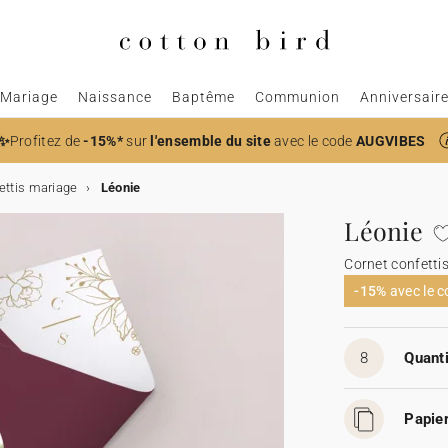
Mariage
Naissance
Baptême
Communion
Anniversair
✨
Profitez de
-15%*
sur
l'ensemble du site
avec le code
AUGVIBES
ettis mariage
Léonie
Léonie
Cornet confetti
-15%
avec le 
8
Quanti
Papier