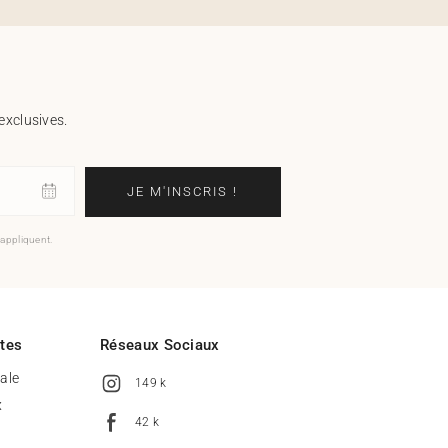
exclusives.
JE M'INSCRIS !
'appliquent.
ites
Réseaux Sociaux
tale
149 k
x
42 k