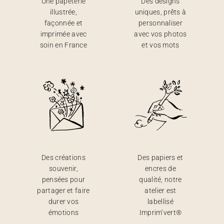
Une papeterie
Des designs
illustrée,
uniques, prêts à
façonnée et
personnaliser
imprimée avec
avec vos photos
soin en France
et vos mots
Des créations
Des papiers et
souvenir,
encres de
pensées pour
qualité, notre
partager et faire
atelier est
durer vos
labellisé
émotions
Imprim’vert®