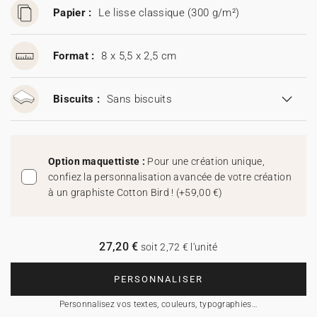
Papier :
Le lisse classique (300 g/m²)
Format :
8 x 5,5 x 2,5 cm
Biscuits :
Sans biscuits
Option maquettiste :
Pour une création unique,
confiez la personnalisation avancée de votre création
à un graphiste Cotton Bird !
(
+59,00 €
)
27,20 €
soit 2,72 € l'unité
PERSONNALISER
Personnalisez vos textes, couleurs, typographies…