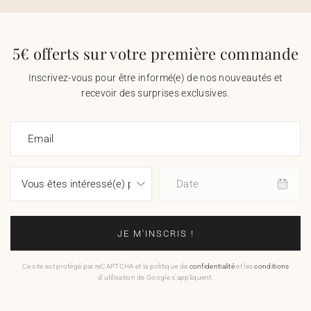
5€ offerts sur votre première commande
Inscrivez-vous pour être informé(e) de nos nouveautés et
recevoir des surprises exclusives.
Email
Date
JE M'INSCRIS !
Ce site est protégé par reCAPTCHA et la politique de
confidentialité
et les
conditions
d'utilisation de Google s'appliquent.