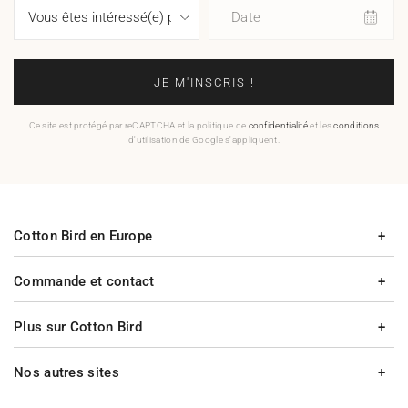
Date
JE M'INSCRIS !
Ce site est protégé par reCAPTCHA et la politique de
confidentialité
et les
conditions
d'utilisation de Google s'appliquent.
Cotton Bird en Europe
Commande et contact
Plus sur Cotton Bird
Nos autres sites