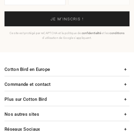
JE M'INSCRIS !
Ce site est protégé par reCAPTCHA et la politique de
confidentialité
et les
conditions
d'utilisation de Google s'appliquent.
Cotton Bird en Europe
Commande et contact
Plus sur Cotton Bird
Nos autres sites
Réseaux Sociaux