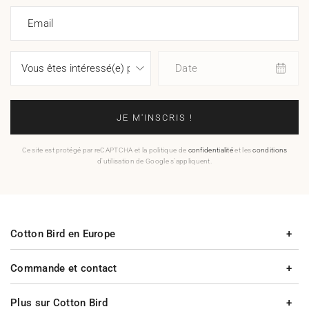
Email
Date
JE M'INSCRIS !
Ce site est protégé par reCAPTCHA et la politique de
confidentialité
et les
conditions
d'utilisation de Google s'appliquent.
Cotton Bird en Europe
Commande et contact
Plus sur Cotton Bird