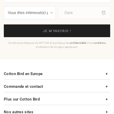
Date
JE M'INSCRIS !
Ce site est protégé par reCAPTCHA et la politique de
confidentialité
et les
conditions
d'utilisation de Google s'appliquent.
Cotton Bird en Europe
Commande et contact
Plus sur Cotton Bird
Nos autres sites