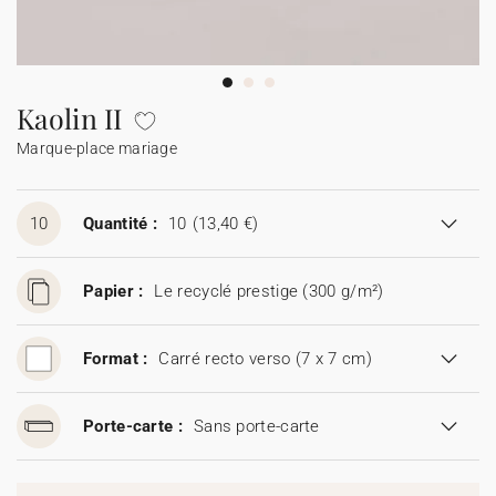
Guirlande à fanions
Étiquette feu de Bengale
Idées de textes
Collaborations
Cotton Bird x Main sauvage
Marque-page
Collaboration Cotton Bird x Bonton
Décès
Toutes les cartes de vœux
Stickers
Sticker appareil photo
Cotton Bird x Muc Muc
Idées de textes
Tous nos produits
Tous les accessoires
Kaolin II
Marque-place mariage
Toutes les cartes digitales
Fêtes & Occasions
Toutes les cartes cadeau
10
Quantité :
10
(13,40 €)
Codes promo
Papier :
Le recyclé prestige (300 g/m²)
Format :
Carré recto verso (7 x 7 cm)
Porte-carte :
Sans porte-carte